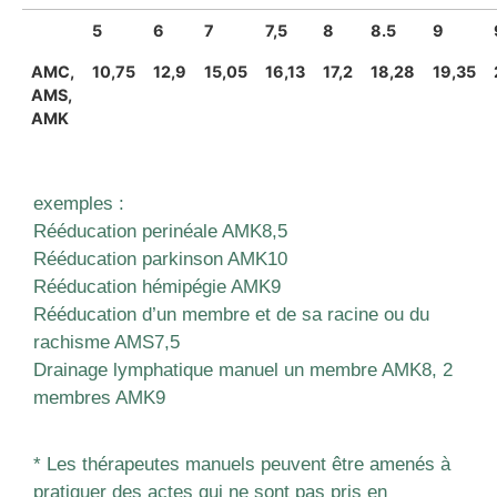
5
6
7
7,5
8
8.5
9
AMC,
10,75
12,9
15,05
16,13
17,2
18,28
19,35
AMS,
AMK
exemples :
Rééducation perinéale AMK8,5
Rééducation parkinson AMK10
Rééducation hémipégie AMK9
Rééducation d’un membre et de sa racine ou du
rachisme AMS7,5
Drainage lymphatique manuel un membre AMK8, 2
membres AMK9
* Les thérapeutes manuels peuvent être amenés à
pratiquer des actes qui ne sont pas pris en